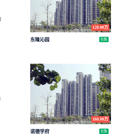
的
128.00万
东隆沁园
在售
开
160.00万
诺德学府
在售