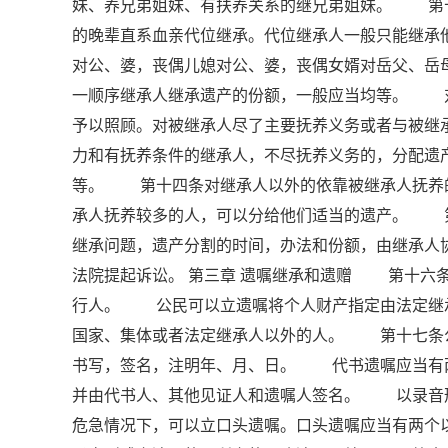
妹、养兄弟姐妹、有扶养关系的继兄弟姐妹。 第
的晚辈直系血亲代位继承。代位继承人一般只能继
对公、婆，丧偶儿媳对公、婆，丧偶女婿对岳父、
一顺序继承人继承遗产的份额，一般应当均等。 
予以照顾。对被继承人尽了主要抚养义务或者与被
力和有抚养条件的继承人，不尽抚养义务的，分配
等。 第十四条对继承人以外的依靠被继承人抚养
承人抚养较多的人，可以分给他们适当的遗产。 
继承问题，遗产分割的时间，办法和份额，由继承人
法院提起诉讼。 第三章 遗嘱继承和遗赠 第十六
行人。 公民可以立遗嘱将个人财产指定由法定继
国家、集体或者法定继承人以外的人。 第十七条
书写，签名，注明年、月、日。 代书遗嘱应当有
并由代书人、其他见证人和遗嘱人签名。 以录音
危急情况下，可以立口头遗嘱。口头遗嘱应当有两个