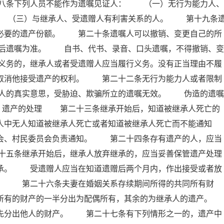
八条下列人员不能作为遗嘱见证人： （一）无行为能力人、
 （三）与继承人、受遗赠人有利害关系的人。 第十九条
留必要的遗产份额。 第二十条遗嘱人可以撤销、变更自己的所
后遗嘱为准。 自书、代书、录音、口头遗嘱，不得撤销、变
义务的，继承人或者受遗赠人应当履行义务。没有正当理由不履
以取消他接受遗产的权利。 第二十二条无行为能力人或者限制
人的真实意思，受胁迫、欺骗所立的遗嘱无效。 伪造的遗嘱
 遗产的处理 第二十三条继承开始后，知道被继承人死亡的
人中无人知道被继承人死亡或者知道被继承人死亡而不能通知
员会、村民委员会负责通知。 第二十四条存有遗产的人，应当
十五条继承开始后，继承人放弃继承的，应当妥善保管遗产处理
继承。 受遗赠人应当在知道遗赠后两个月内，作出接受或者放
赠。 第二十六条夫妻在婚姻关系存续期间所得的共同所有财
所有的财产的一半分出为配偶所有，其余的为继承人的遗产。
分出他人的财产。 第二十七条有下列情形之一的，遗产中