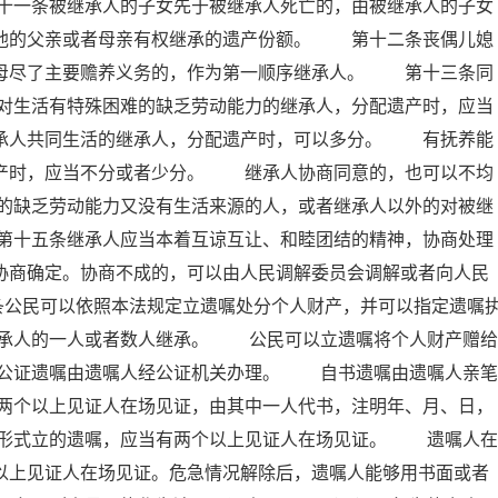
十一条被继承人的子女先于被继承人死亡的，由被继承人的子女
承他的父亲或者母亲有权继承的遗产份额。 第十二条丧偶儿媳
岳母尽了主要赡养义务的，作为第一顺序继承人。 第十三条同
对生活有特殊困难的缺乏劳动能力的继承人，分配遗产时，应当
继承人共同生活的继承人，分配遗产时，可以多分。 有抚养能
遗产时，应当不分或者少分。 继承人协商同意的，也可以不均
的缺乏劳动能力又没有生活来源的人，或者继承人以外的对被继
第十五条继承人应当本着互谅互让、和睦团结的精神，协商处理
协商确定。协商不成的，可以由人民调解委员会调解或者向人民
条公民可以依照本法规定立遗嘱处分个人财产，并可以指定遗嘱
承人的一人或者数人继承。 公民可以立遗嘱将个人财产赠给
公证遗嘱由遗嘱人经公证机关办理。 自书遗嘱由遗嘱人亲笔
两个以上见证人在场见证，由其中一人代书，注明年、月、日，
形式立的遗嘱，应当有两个以上见证人在场见证。 遗嘱人在
以上见证人在场见证。危急情况解除后，遗嘱人能够用书面或者