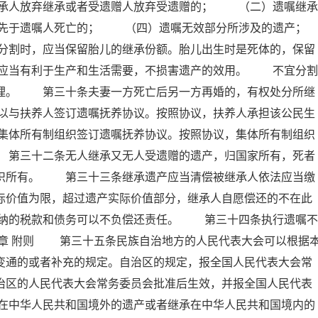
承人放弃继承或者受遗赠人放弃受遗赠的； （二）遗嘱继承
先于遗嘱人死亡的； （四）遗嘱无效部分所涉及的遗产；
时，应当保留胎儿的继承份额。胎儿出生时是死体的，保留
应当有利于生产和生活需要，不损害遗产的效用。 不宜分割
处理。 第三十条夫妻一方死亡后另一方再婚的，有权处分所继
以与扶养人签订遗嘱抚养协议。按照协议，扶养人承担该公民生
集体所有制组织签订遗嘱抚养协议。按照协议，集体所有制组织
 第三十二条无人继承又无人受遗赠的遗产，归国家所有，死者
组织所有。 第三十三条继承遗产应当清偿被继承人依法应当缴
际价值为限，超过遗产实际价值部分，继承人自愿偿还的不在此
纳的税款和债务可以不负偿还责任。 第三十四条执行遗嘱不
五章 附则 第三十五条民族自治地方的人民代表大会可以根据
变通的或者补充的规定。自治区的规定，报全国人民代表大会常
治区的人民代表大会常务委员会批准后生效，并报全国人民代表
在中华人民共和国境外的遗产或者继承在中华人民共和国境内的