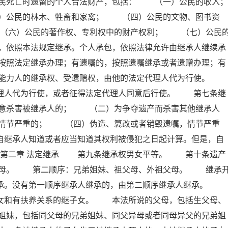
民死亡时遗留的个人合法财产，包括： （一）公民的收入；
公民的林木、牲畜和家禽； （四）公民的文物、图书资
（六）公民的著作权、专利权中的财产权利； （七）公民
，依照本法规定继承。个人承包，依照法律允许由继承人继续承
按照法定继承办理；有遗嘱的，按照遗嘱继承或者遗赠办理；有
为能力人的继承权、受遗赠权，由他的法定代理人代为行使。
代理人代为行使，或者征得法定代理人同意后行使。 第七条继
意杀害被继承人的； （二）为争夺遗产而杀害其他继承人
情节严重的； （四）伪造、篡改或者销毁遗嘱，情节严重
自继承人知道或者应当知道其权利被侵犯之日起计算。但是，自
 第二章 法定继承 第九条继承权男女平等。 第十条遗产
父母。 第二顺序：兄弟姐妹、祖父母、外祖父母。 继承
继承。没有第一顺序继承人继承的，由第二顺序继承人继承。
子女和有扶养关系的继子女。 本法所说的父母，包括生父母、
姐妹，包括同父母的兄弟姐妹、同父异母或者同母异父的兄弟姐