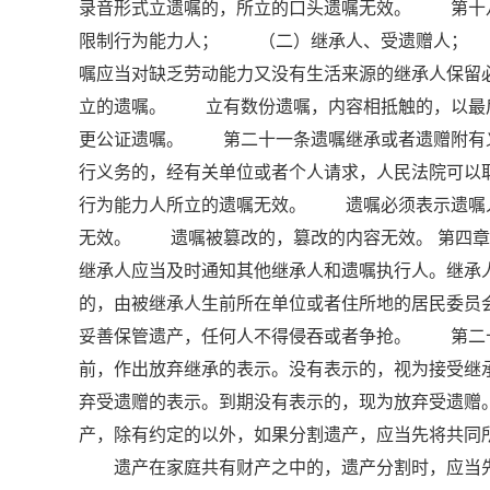
录音形式立遗嘱的，所立的口头遗嘱无效。 第十
限制行为能力人； （二）继承人、受遗赠人；
嘱应当对缺乏劳动能力又没有生活来源的继承人保
立的遗嘱。 立有数份遗嘱，内容相抵触的，以最
更公证遗嘱。 第二十一条遗嘱继承或者遗赠附有
行义务的，经有关单位或者个人请求，人民法院可
行为能力人所立的遗嘱无效。 遗嘱必须表示遗嘱
无效。 遗嘱被篡改的，篡改的内容无效。 第四章
继承人应当及时通知其他继承人和遗嘱执行人。继承
的，由被继承人生前所在单位或者住所地的居民委
妥善保管遗产，任何人不得侵吞或者争抢。 第二
前，作出放弃继承的表示。没有表示的，视为接受
弃受遗赠的表示。到期没有表示的，现为放弃受遗
产，除有约定的以外，如果分割遗产，应当先将共同
遗产在家庭共有财产之中的，遗产分割时，应当先