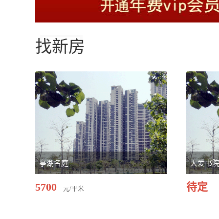
找新房
亭湖名庭
大爱书
5700
待定
元/平米