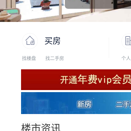
买房
找楼盘
找二手房
个人
楼市资讯