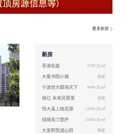
更多新房
新房
亭湖名庭
5700
元/㎡
大爱书院小镇
待定
宁波恒大御海天下
9000
元/㎡
保亿·未来风景里
待定
恒大溪上桃花源
12000
元/㎡
绿城長汀雲庐
25000
元/㎡
大发熙悦湖山府
待定