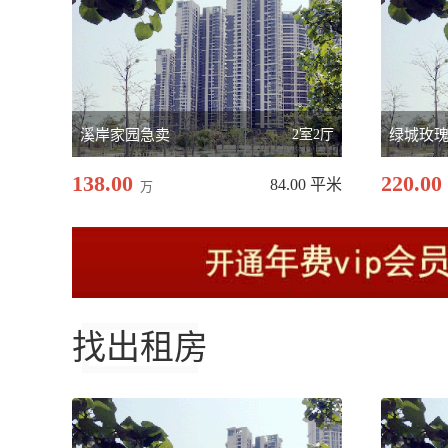
溪岸家园急卖
2室2厅
绿城玫
138.00
220.00
84.00 平米
万
找出租房