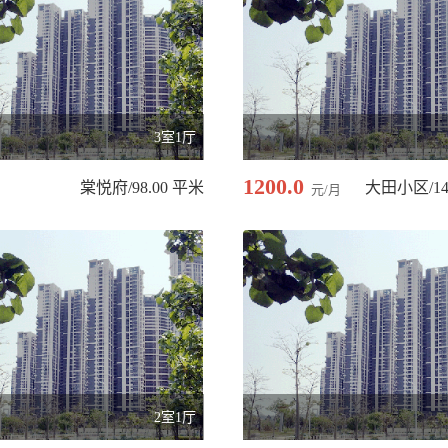
3室1厅
1200.0
棠悦府/98.00 平米
大田小区/14
元/月
2室1厅