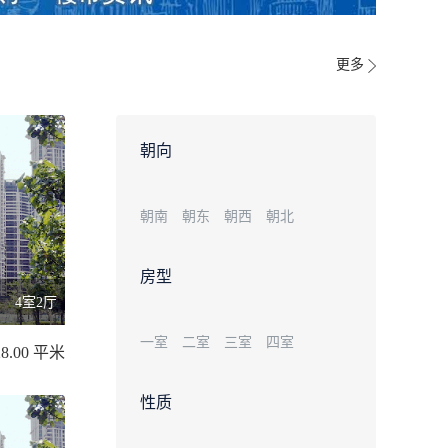
更多
朝向
朝南
朝东
朝西
朝北
房型
4室2厅
一室
二室
三室
四室
28.00 平米
性质