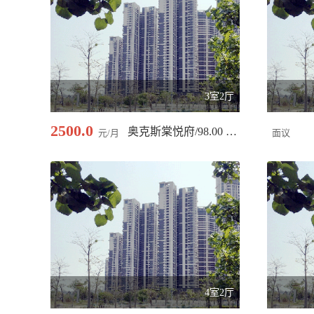
3室2厅
2500.0
奥克斯棠悦府/98.00 平米
元/月
面议
4室2厅