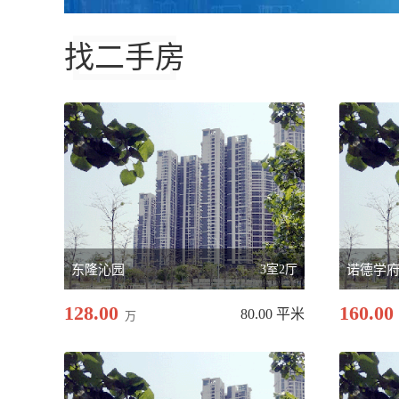
找二手房
东隆沁园
3室2厅
诺德学
128.00
160.00
80.00 平米
万