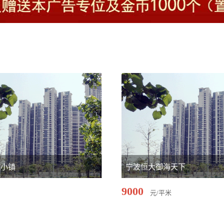
院小镇
宁波恒大御海天下
9000
元/平米