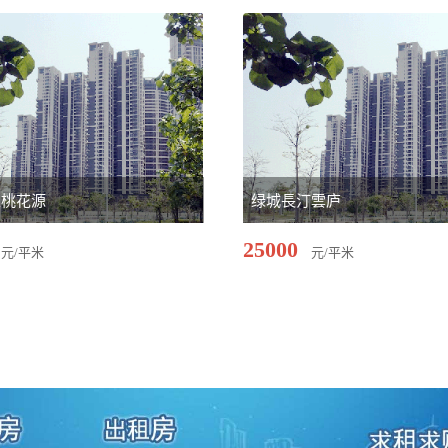
上桃花源
绿城長汀雲庐
25000
元/平米
元/平米