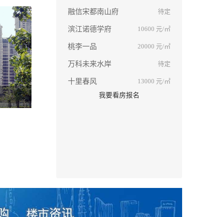
融信宋都南山府
待定
滨江诺德学府
10600
元/㎡
桃李一品
20000
元/㎡
万科未来水岸
待定
十里春风
13000
元/㎡
我要看房报名