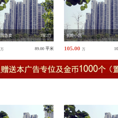
瑰园急卖
3室2厅
长岭小区
105.00
89.00 平米
1
万
万