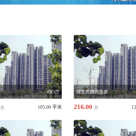
府
4室1厅
祥生君麟府急卖
216.00
105.00 平米
1
万
万