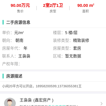
90.00万元
2
室
2
厅
1
卫
90.00 m
2
售价
房型
面积
二手房源信息
单价：
元/m
楼层：
5 楼/层
2
朝向：
朝南
装修类型：
精致装修
房屋年代：
年
房屋类型：
套房
联系人：
王袅袅
区域：
暂无数据
产权年限：
房源描述
小间20平方可以开店，18958200599,13736055381王
王袅袅
(鑫宏房产 )